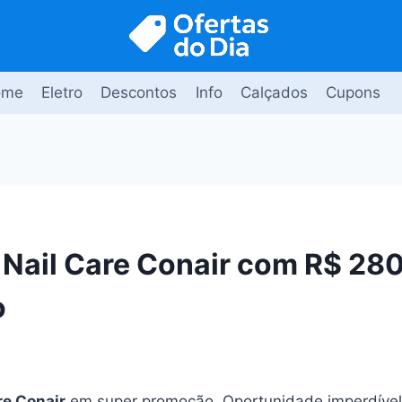
ome
Eletro
Descontos
Info
Calçados
Cupons
 Nail Care Conair com R$ 280
o
re Conair
em super promoção. Oportunidade imperdível