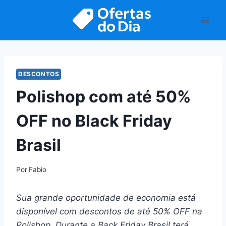
Pular
para
o
Conteúdo
DESCONTOS
Polishop com até 50%
OFF no Black Friday
Brasil
Por
Fabio
Sua grande oportunidade de economia está
disponível com descontos de até 50% OFF na
Polishop. Durante a Back Friday Brasil terá