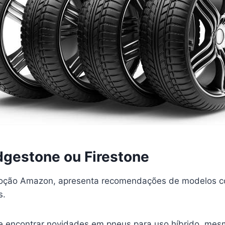
dgestone ou Firestone
moção Amazon, apresenta recomendações de modelos c
s.
 encontrar novidades em pneus para uso híbrido, me