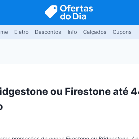
ome
Eletro
Descontos
Info
Calçados
Cupons
idgestone ou Firestone até 
o
ores promoções de pneus Firestone ou Bridgestone. Aç