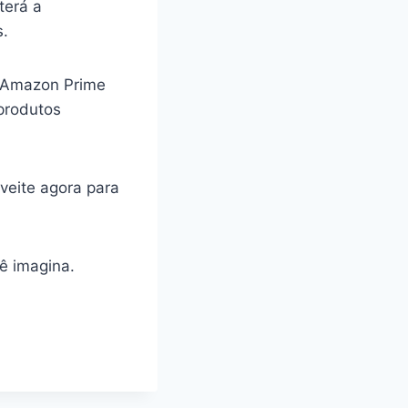
terá a
s.
r Amazon Prime
produtos
veite agora para
ê imagina.