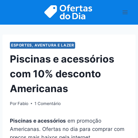
Pular
para
o
Conteúdo
ESPORTES, AVENTURA E LAZER
Piscinas e acessórios
com 10% desconto
Americanas
Por
Fabio
1 Comentário
Piscinas e acessórios
em promoção
Americanas. Ofertas no dia para comprar com
preços mais baixos pela internet.