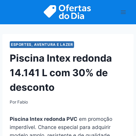
Pular
para
o
Conteúdo
ESPORTES, AVENTURA E LAZER
Piscina Intex redonda
14.141 L com 30% de
desconto
Por
Fabio
Piscina Intex redonda PVC
em promoção
imperdível. Chance especial para adquirir
modelo amplo, resistente e de qualidade.