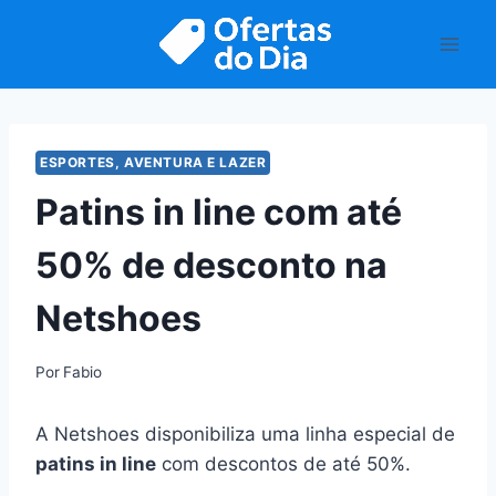
Pular
para
o
Conteúdo
ESPORTES, AVENTURA E LAZER
Patins in line com até
50% de desconto na
Netshoes
Por
Fabio
A Netshoes disponibiliza uma linha especial de
patins in line
com descontos de até 50%.