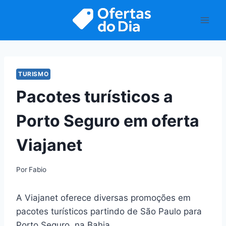
Pular
para
o
Conteúdo
TURISMO
Pacotes turísticos a
Porto Seguro em oferta
Viajanet
Por
Fabio
A Viajanet oferece diversas promoções em
pacotes turísticos partindo de São Paulo para
Porto Seguro, na Bahia.