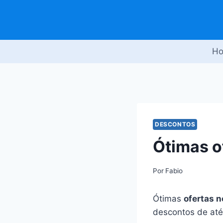
Pular
para
o
Conteúdo
H
DESCONTOS
Ótimas o
Por
Fabio
Ótimas
ofertas 
descontos de at