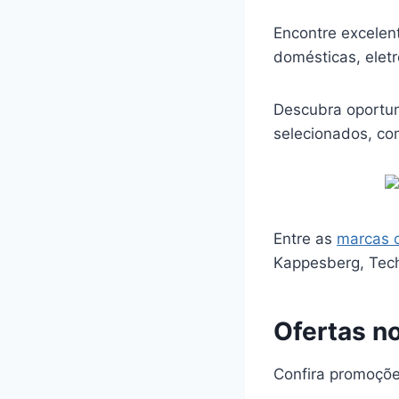
Encontre excelent
domésticas, elet
Descubra oportun
selecionados, co
Entre as
marcas 
Kappesberg, Tech
Ofertas n
Confira promoçõe