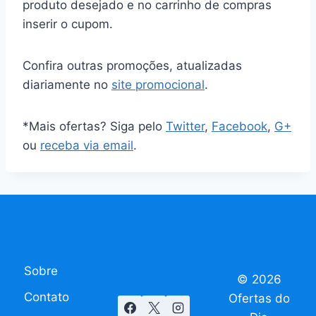
produto desejado e no carrinho de compras
inserir o cupom.
Confira outras promoções, atualizadas
diariamente no
site promocional
.
*Mais ofertas? Siga pelo
Twitter
,
Facebook
,
G+
ou
receba via email
.
Sobre
© 2026
Contato
Ofertas do