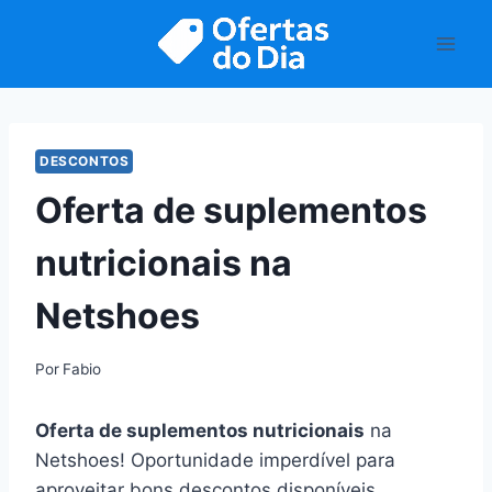
Pular
para
o
Conteúdo
DESCONTOS
Oferta de suplementos
nutricionais na
Netshoes
Por
Fabio
Oferta de suplementos nutricionais
na
Netshoes! Oportunidade imperdível para
aproveitar bons descontos disponíveis.