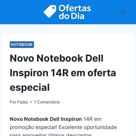
Pular
para
o
Conteúdo
NOTEBOOK
Novo Notebook Dell
Inspiron 14R em oferta
especial
Por
Fabio
1 Comentário
Novo Notebook Dell Inspiron
14R em
promoção especial! Excelente oportunidade
para aproveitar ótimos descontos.