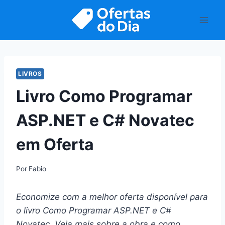
Pular
para
o
Conteúdo
LIVROS
Livro Como Programar
ASP.NET e C# Novatec
em Oferta
Por
Fabio
Economize com a melhor oferta disponível para
o livro Como Programar ASP.NET e C#
Novatec. Veja mais sobre a obra e como