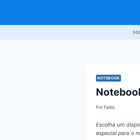
Pular
para
o
Conteúdo
H
NOTEBOOK
Notebook
Por
Fabio
Escolha um dispos
especial para o n