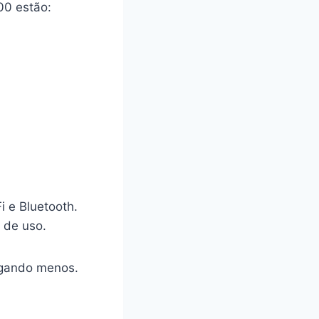
00 estão:
 e Bluetooth.
 de uso.
agando menos.