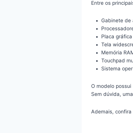
Entre os principa
Gabinete de 
Processadores
Placa gráfic
Tela widesc
Memória RAM 
Touchpad mul
Sistema ope
O modelo possui 
Sem dúvida, uma 
Ademais, confira