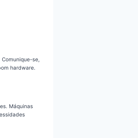
e. Comunique-se,
 bom hardware.
des. Máquinas
cessidades