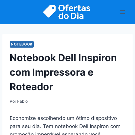
Pular
para
o
Conteúdo
NOTEBOOK
Notebook Dell Inspiron
com Impressora e
Roteador
Por
Fabio
Economize escolhendo um ótimo dispositivo
para seu dia. Tem notebook Dell Inspiron com
promoção imperdível esperando você.