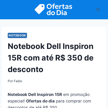
Pular
para
o
Conteúdo
NOTEBOOK
Notebook Dell Inspiron
15R com até R$ 350 de
desconto
Por
Fabio
Notebook Dell Inspiron 15R
em promoção
especial!
Ofertas do dia
para comprar com
descontos de até R$ 350.