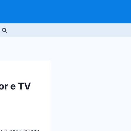
or e TV
para comprar com