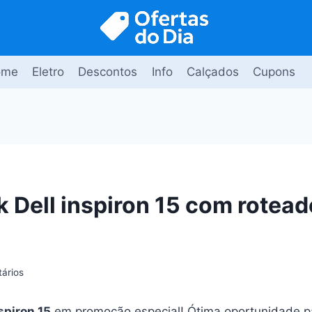
ome
Eletro
Descontos
Info
Calçados
Cupons
 Dell inspiron 15 com rotead
ários
spiron 15
em promoção especial! Ótima oportunidade 