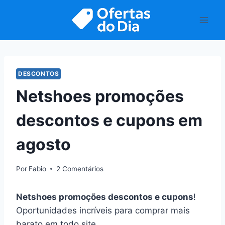
Pular
para
o
Conteúdo
DESCONTOS
Netshoes promoções
descontos e cupons em
agosto
Por
Fabio
2 Comentários
Netshoes promoções descontos e cupons
!
Oportunidades incríveis para comprar mais
barato em todo site.