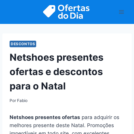
Pular
para
o
Conteúdo
DESCONTOS
Netshoes presentes
ofertas e descontos
para o Natal
Por
Fabio
Netshoes presentes ofertas
para adquirir os
melhores presente deste Natal. Promoções
imperdíveis em todo site, com excelentes