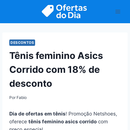
Pular
para
o
Conteúdo
DESCONTOS
Tênis feminino Asics
Corrido com 18% de
desconto
Por
Fabio
Dia de ofertas em tênis
! Promoção Netshoes,
oferece
tênis feminino asics corrido
com
preço especial.