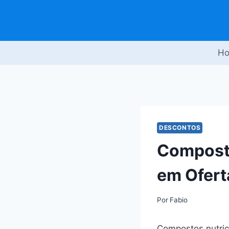
Pular
para
o
Conteúdo
H
DESCONTOS
Composto
em Ofert
Por
Fabio
Compostos nutric