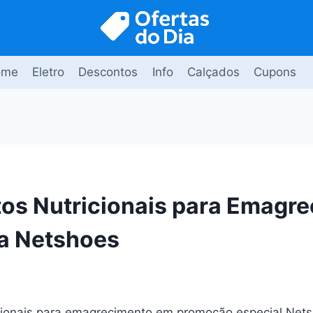
ome
Eletro
Descontos
Info
Calçados
Cupons
s Nutricionais para Emagr
a Netshoes
ionais para emagrecimento em promoção especial Nets