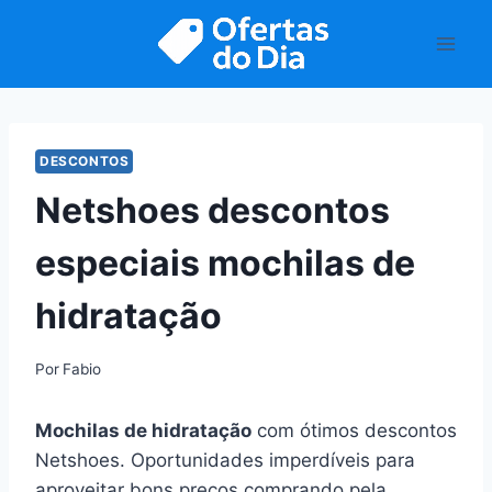
Pular
para
o
Conteúdo
DESCONTOS
Netshoes descontos
especiais mochilas de
hidratação
Por
Fabio
Mochilas de hidratação
com ótimos descontos
Netshoes. Oportunidades imperdíveis para
aproveitar bons preços comprando pela