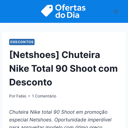
Pular
para
o
Conteúdo
DESCONTOS
[Netshoes] Chuteira
Nike Total 90 Shoot com
Desconto
Por
Fabio
1 Comentário
Chuteira Nike total 90 Shoot em promoção
especial Netshoes. Oportunidade imperdível
para aproveitar modelo com ótimo preço.