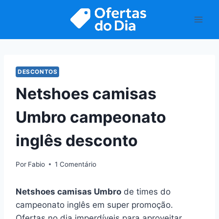
Pular
para
o
Conteúdo
DESCONTOS
Netshoes camisas
Umbro campeonato
inglês desconto
Por
Fabio
1 Comentário
Netshoes camisas Umbro
de times do
campeonato inglês em super promoção.
Ofertas no dia imperdíveis para aproveitar