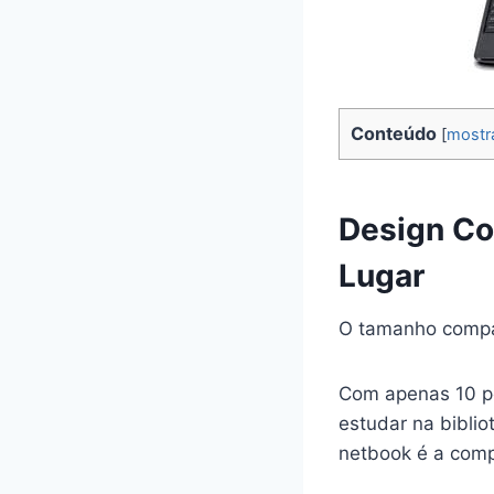
Conteúdo
[
mostr
Design Co
Lugar
O tamanho compa
Com apenas 10 po
estudar na biblio
netbook é a comp