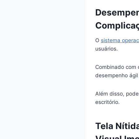
Desempenh
Complica
O
sistema opera
usuários.
Combinado com o 
desempenho ágil
Além disso, poder
escritório.
Tela Nítid
Visual Ime