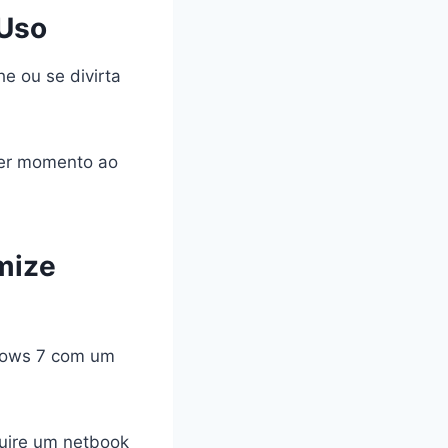
 Uso
e ou se divirta
quer momento ao
mize
ndows 7 com um
uire um netbook