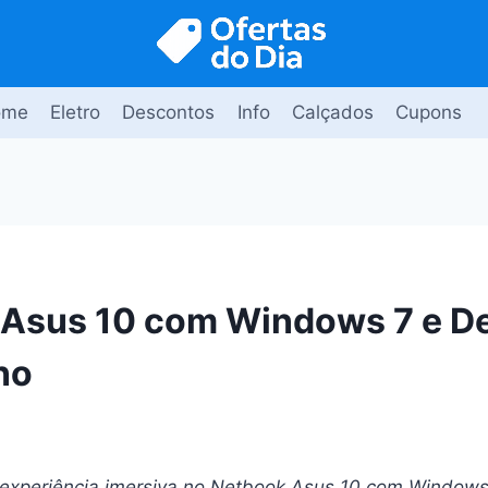
ome
Eletro
Descontos
Info
Calçados
Cupons
Asus 10 com Windows 7 e D
no
experiência imersiva no Netbook Asus 10 com Windows