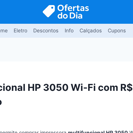
ome
Eletro
Descontos
Info
Calçados
Cupons
cional HP 3050 Wi-Fi com R$
o
 permite comprar impressora
multifuncional HP 3050
W