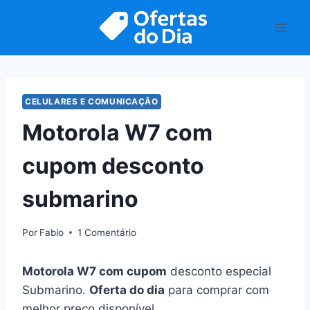
Pular
para
o
Conteúdo
CELULARES E COMUNICAÇÃO
Motorola W7 com
cupom desconto
submarino
Por
Fabio
1 Comentário
Motorola W7 com cupom
desconto especial
Submarino.
Oferta do dia
para comprar com
melhor preço disponível.