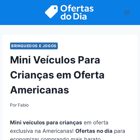
Pular
para
o
Conteúdo
BRINQUEDOS E JOGOS
Mini Veículos Para
Crianças em Oferta
Americanas
Por
Fabio
Mini veículos para crianças
em oferta
exclusiva na Americanas!
Ofertas no dia
para
economizar comprando mais barato.