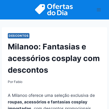
Pular
para
o
Conteúdo
DESCONTOS
Milanoo: Fantasias e
acessórios cosplay com
descontos
Por
Fabio
A Milanoo oferece uma seleção exclusiva de
roupas, acessórios e fantasias cosplay
importadas
, com descontos promocionais.