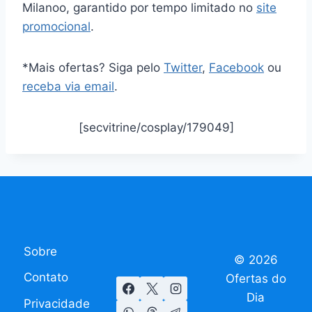
Milanoo, garantido por tempo limitado no
site
promocional
.
*Mais ofertas? Siga pelo
Twitter
,
Facebook
ou
receba via email
.
[secvitrine/cosplay/179049]
Sobre
© 2026
Contato
Ofertas do
Dia
Privacidade