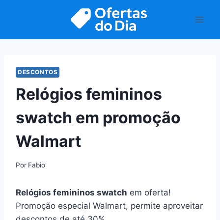
Pular
para
o
Conteúdo
DESCONTOS
Relógios femininos
swatch em promoção
Walmart
Por
Fabio
Relógios femininos swatch
em oferta!
Promoção especial Walmart, permite aproveitar
descontos de até 30%.