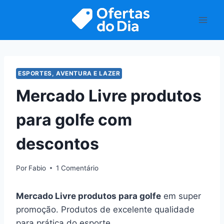
Pular
para
o
Conteúdo
ESPORTES, AVENTURA E LAZER
Mercado Livre produtos
para golfe com
descontos
Por
Fabio
1 Comentário
Mercado Livre produtos para golfe
em super
promoção. Produtos de excelente qualidade
para prática do esporte.