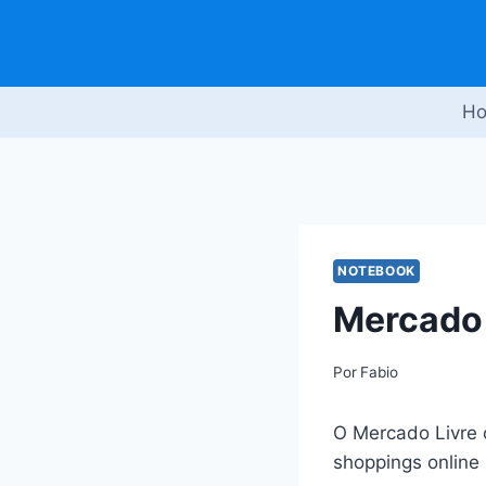
Pular
para
o
Conteúdo
H
NOTEBOOK
Mercado 
Por
Fabio
O Mercado Livre 
shoppings online 