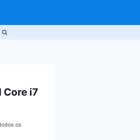
 Core i7
 todos os