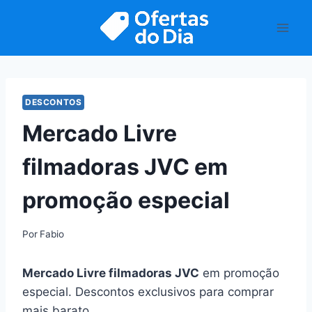
Pular
para
o
Conteúdo
DESCONTOS
Mercado Livre
filmadoras JVC em
promoção especial
Por
Fabio
Mercado Livre filmadoras JVC
em promoção
especial. Descontos exclusivos para comprar
mais barato.