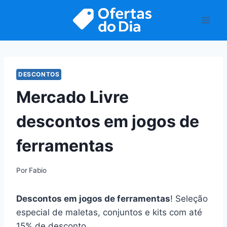
Pular
para
o
Conteúdo
DESCONTOS
Mercado Livre
descontos em jogos de
ferramentas
Por
Fabio
Descontos em jogos de ferramentas
! Seleção
especial de maletas, conjuntos e kits com até
15% de desconto.