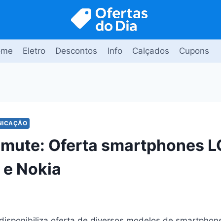
ome
Eletro
Descontos
Info
Calçados
Cupons
NICAÇÃO
ute: Oferta smartphones L
 e Nokia
sponibiliza oferta de diversos modelos de smartphone