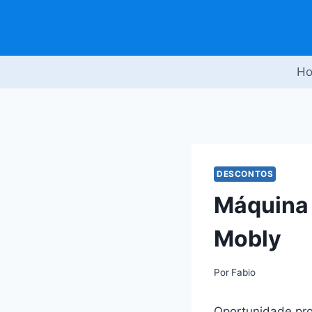
Pular
para
o
Conteúdo
H
DESCONTOS
Máquina 
Mobly
Por
Fabio
Oportunidade pro