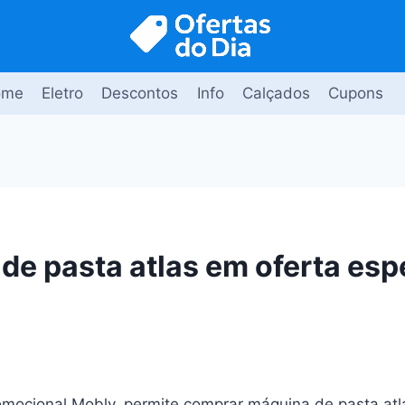
ome
Eletro
Descontos
Info
Calçados
Cupons
de pasta atlas em oferta esp
mocional Mobly, permite comprar máquina de pasta atl