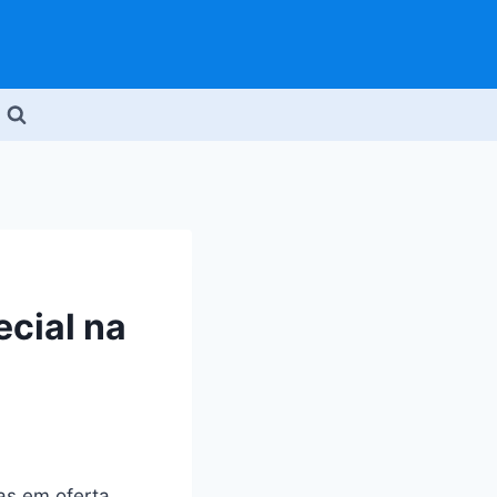
ecial na
as em oferta