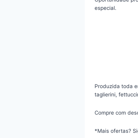
especial.
Produzida toda e
taglierini, fettuc
Compre com desc
*Mais ofertas? S