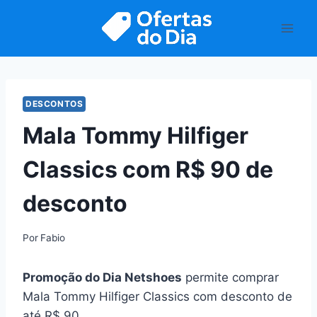
Pular
para
o
Conteúdo
DESCONTOS
Mala Tommy Hilfiger
Classics com R$ 90 de
desconto
Por
Fabio
Promoção do Dia Netshoes
permite comprar
Mala Tommy Hilfiger Classics com desconto de
até R$ 90.