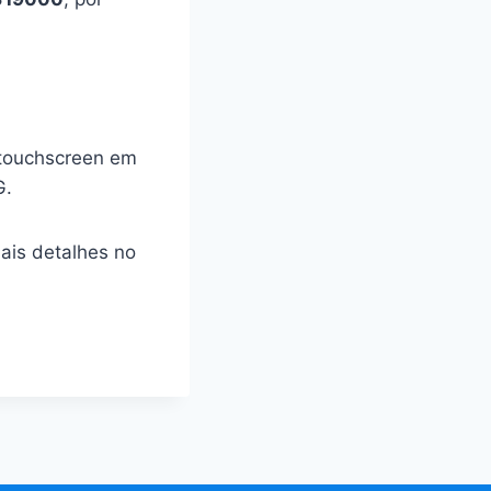
 touchscreen em
G.
ais detalhes no