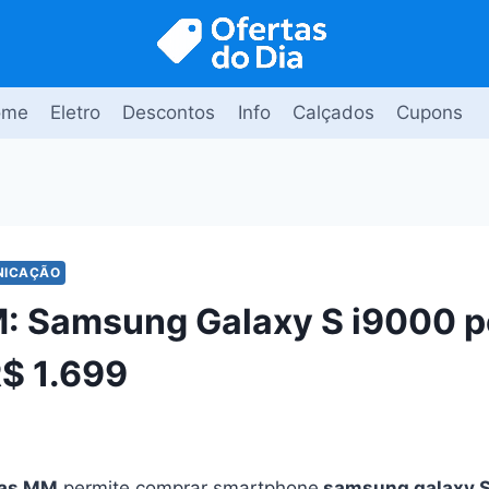
ome
Eletro
Descontos
Info
Calçados
Cupons
NICAÇÃO
: Samsung Galaxy S i9000 p
$ 1.699
ojas MM
permite comprar smartphone
samsung galaxy S