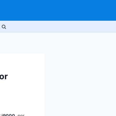
or
 i9000
, por