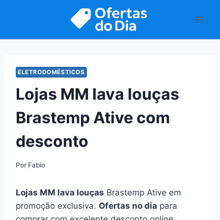
Pular
para
o
Conteúdo
ELETRODOMÉSTICOS
Lojas MM lava louças
Brastemp Ative com
desconto
Por
Fabio
Lojas MM lava louças
Brastemp Ative em
promoção exclusiva.
Ofertas no dia
para
comprar com excelente desconto online.