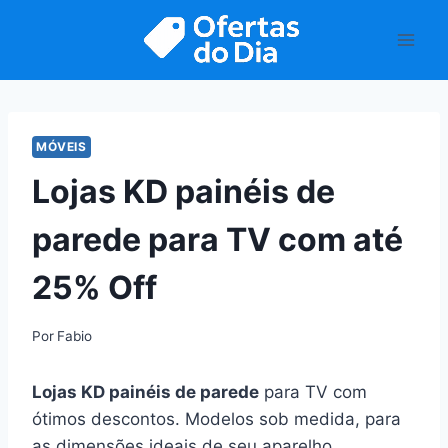
Pular
para
o
Conteúdo
MÓVEIS
Lojas KD painéis de
parede para TV com até
25% Off
Por
Fabio
Lojas KD painéis de parede
para TV com
ótimos descontos. Modelos sob medida, para
as dimensões ideais de seu aparelho.