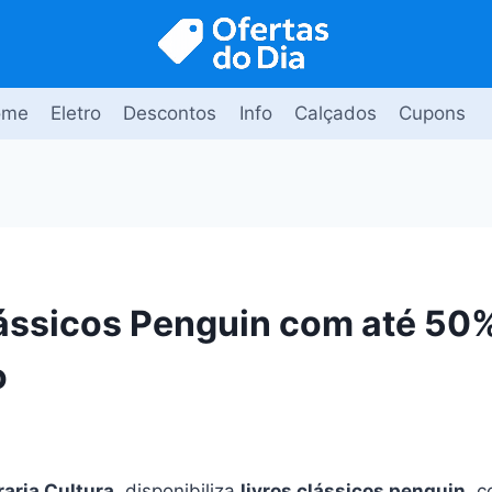
ome
Eletro
Descontos
Info
Calçados
Cupons
lássicos Penguin com até 50
o
raria Cultura
, disponibiliza
livros clássicos penguin
, 