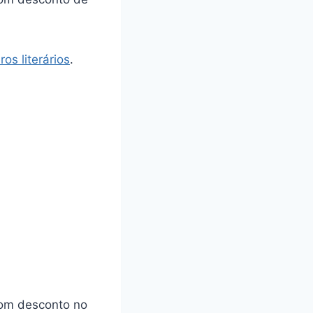
os literários
.
 com desconto no