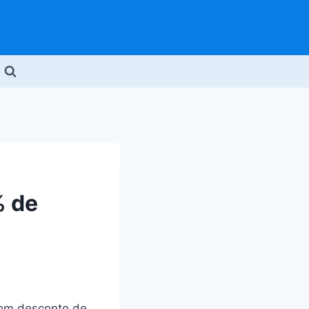
% de
com desconto de