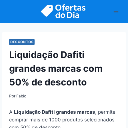
Pular
para
o
Conteúdo
DESCONTOS
Liquidação Dafiti
grandes marcas com
50% de desconto
Por
Fabio
A
Liquidação Dafiti grandes marcas
, permite
comprar mais de 1000 produtos selecionados
com 50% de desconto.