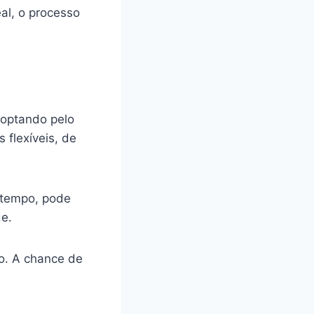
al, o processo
 optando pelo
 flexíveis, de
e tempo, pode
de.
o. A chance de
.