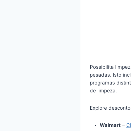
Possibilita limpe
pesadas. Isto inc
programas distint
de limpeza.
Explore descont
Walmart
–
C