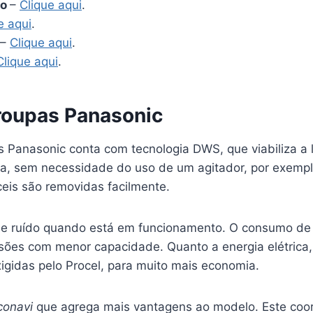
ro
–
Clique aqui
.
e aqui
.
–
Clique aqui
.
Clique aqui
.
roupas Panasonic
s Panasonic conta com tecnologia DWS, que viabiliza a
, sem necessidade do uso de um agitador, por exempl
íceis são removidas facilmente.
de ruído quando está em funcionamento. O consumo de
sões com menor capacidade. Quanto a energia elétrica,
igidas pelo Procel, para muito mais economia.
conavi
que agrega mais vantagens ao modelo. Este coo