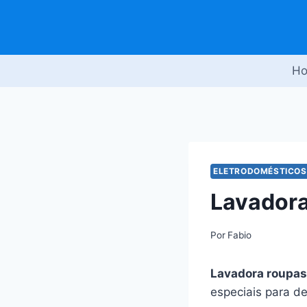
Pular
para
o
Conteúdo
H
ELETRODOMÉSTICOS
Lavadora
Por
Fabio
Lavadora roupas
especiais para d