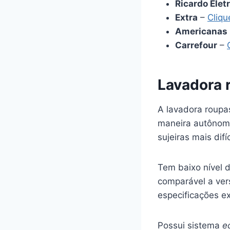
Ricardo Elet
Extra
–
Cliqu
Americanas
Carrefour
–
Lavadora 
A lavadora roupa
maneira autônoma
sujeiras mais dif
Tem baixo nível 
comparável a ver
especificações ex
Possui sistema
e