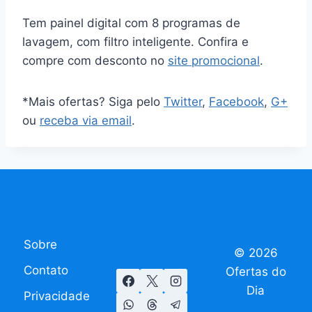
Tem painel digital com 8 programas de
lavagem, com filtro inteligente. Confira e
compre com desconto no
site promocional
.
*Mais ofertas? Siga pelo
Twitter
,
Facebook
,
G+
ou
receba via email
.
Sobre
© 2026
Contato
Ofertas do
Dia
Privacidade