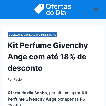
Pular
para
o
Conteúdo
BELEZA E CUIDADOS PESSOAIS
Kit Perfume Givenchy
Ange com até 18% de
desconto
Por
Fabio
Oferta do dia Sepha
, permite comprar
Kit
Perfume Givenchy Ange
por apenas R$
285,99.