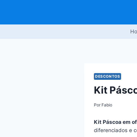
Pular
para
o
Conteúdo
H
DESCONTOS
Kit Pásc
Por
Fabio
Kit Páscoa em of
diferenciados e 