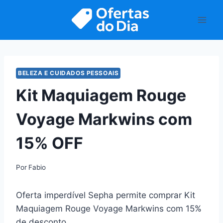
Pular
para
o
Conteúdo
BELEZA E CUIDADOS PESSOAIS
Kit Maquiagem Rouge
Voyage Markwins com
15% OFF
Por
Fabio
Oferta imperdível Sepha permite comprar Kit
Maquiagem Rouge Voyage Markwins com 15%
de desconto.