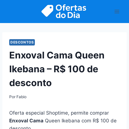
Pular
para
o
Conteúdo
DESCONTOS
Enxoval Cama Queen
Ikebana – R$ 100 de
desconto
Por
Fabio
Oferta especial Shoptime, permite comprar
Enxoval Cama
Queen Ikebana com R$ 100 de
desconto.