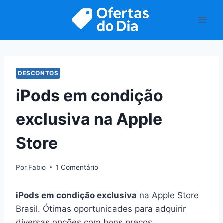
Pular
para
o
Conteúdo
DESCONTOS
iPods em condição
exclusiva na Apple
Store
Por
Fabio
1 Comentário
iPods em condição exclusiva
na Apple Store
Brasil. Ótimas oportunidades para adquirir
diversas opções com bons preços.