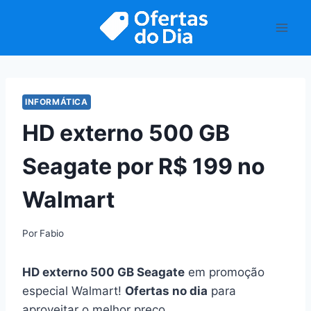
Pular
para
o
Conteúdo
INFORMÁTICA
HD externo 500 GB
Seagate por R$ 199 no
Walmart
Por
Fabio
HD externo 500 GB Seagate
em promoção
especial Walmart!
Ofertas no dia
para
aproveitar o melhor preço.