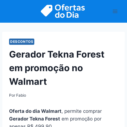
Pular
para
o
Conteúdo
DESCONTOS
Gerador Tekna Forest
em promoção no
Walmart
Por
Fabio
Oferta do dia Walmart
, permite comprar
Gerador Tekna Forest
em promoção por
apenas R$ 499,90.