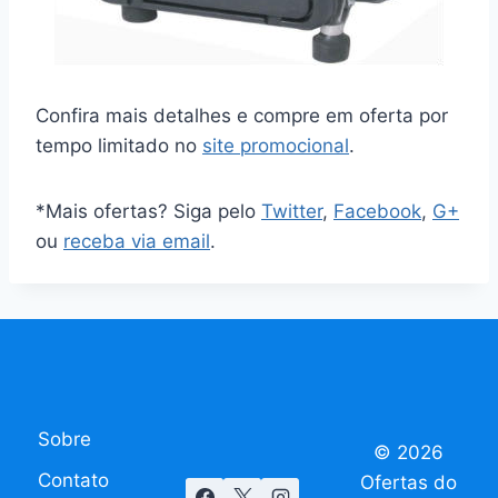
Confira mais detalhes e compre em oferta por
tempo limitado no
site promocional
.
*Mais ofertas? Siga pelo
Twitter
,
Facebook
,
G+
ou
receba via email
.
Sobre
© 2026
Contato
Ofertas do